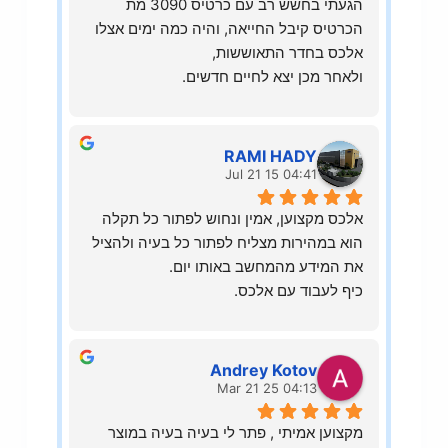
הגעתי בחשש רב עם כרטיס 3090 מת
הכרטיס קיבל החייאה, והיה כמה ימים אצלו 
אלכס בחדר התאוששות,
ולאחר מכן יצא לחיים חדשים.
אלכס היה זמין לי בשעות לא שעות
כי הייתי בפניקה שהלך הכרטיס,
מהרגע שקיבל את הכרטיס עדכן אותי כל 
RAMI HADY
פעם על ההתקדמות
04:41 15 Jul 21
התקלה אותרה תוך שעתיים,
אלכס מקצוען, אמין ונחוש לפתור כל תקלה
ובכלל כל האשפוז של הכרטיס נמשך שבוע.
הוא במהירות מצליח לפתור כל בעיה ולהציל 
וכל זה תוך כדאי ערב חג פסח וחול המועד
את המידע מהמחשב באותו יום.
מאוד ממליץ על אלכס
כיף לעבוד עם אלכס.
מקצוען, אדיב ושרותי.
תודה על השירות
Andrey Kotov
04:13 25 Mar 21
מקצוען אמיתי , פתר לי בעיה בעיה במוצר 