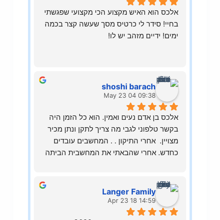
אלכס הוא האיש מקצוע הכי מקצועי שפגשתי 
בחיי! סידר לי כרטיס מסך שעשה קצר בכמה 
ימים! ידיים מזהב יש לו!
shoshi barach
09:38 04 May 23
אלכס בן אדם נעים ואמין. הוא כל הזמן היה 
בקשר טלפוני לגבי מה צריך לתקן ונתן מכיר 
מצויין.  אחרי התיקון . . המחשבים עובדים 
כחדש. אחרי שהבאתי את המחשבית הביתה 
היתה בעיה שהתברר שזה קשור לרשת 
אינטרנט שלנו ולא למחשב אבל למרות
זאת הוא עזר לי לפתור את
Langer Family
!!זה. אני ממליצה בחום.
14:59 18 Apr 23